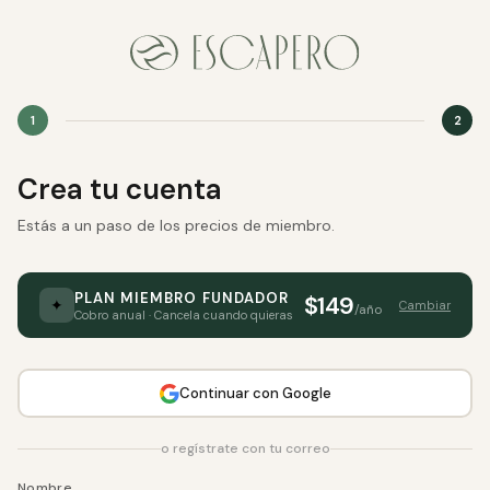
1
2
Crea tu cuenta
Estás a un paso de los precios de miembro.
PLAN MIEMBRO FUNDADOR
$149
✦
Cambiar
/año
Cobro anual · Cancela cuando quieras
Continuar con Google
o regístrate con tu correo
Nombre